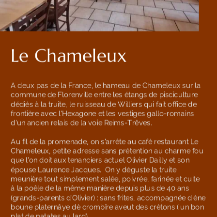
Le Chameleux
A deux pas de la France, le hameau de Chameleux sur la 
commune de Florenville entre les étangs de pisciculture 
dédiés à la truite, le ruisseau de Williers qui fait office de 
frontière avec l'Hexagone et les vestiges gallo-romains 
d'un ancien relais de la voie Reims-Trêves.
Au fil de la promenade, on s'arrête au café restaurant Le 
Chameleux, petite adresse sans prétention au charme fou 
que l'on doit aux tenanciers actuel Olivier Dailly et son 
épouse Laurence Jacques.  On y déguste la truite 
meunière tout simplement salée, poivrée, farinée et cuite 
à la poêle de la même manière depuis plus de 40 ans 
(grands-parents d'Olivier) : sans frites, accompagnée d'ène 
boune platernâye dè crombîre aveut des crètons ( un bon 
plat de patates au lard). 