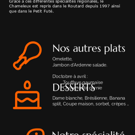
Grâce à ces différentes spécialités régionales, le 
Chameleux est repris dans le Routard depuis 1997 ainsi 
que dans le Petit Futé.
Nos autres plats
Omelette,
Jambon d’Ardenne salade. 
D’octobre à avril :
Touffaye gaumaise
DESSERTS
Choucroute garnie
Dame blanche, Brésilienne, Banana 
split, Coupe maison, sorbet, crèpes …