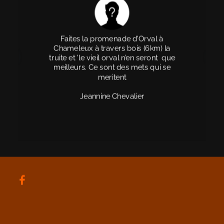
Le Chameleux super endroit je viens 
Le chameaux SUPER endroit !!!!!!!!! 
Faites la promenade d'Orval à 
de Liège souvent ma famille habitait 
Chameleux à travers bois (6km) la 
Leur truites leur salade et leurs 
truite et 'le vieil orval n’en seront  que 
Orval j'adore leurs truites pommes 
pommes de terres au lard tout est 
meilleurs. Ce sont des mets qui se 
de terre au lard et salade  apéro 
succulent !!!!!!!!!!!!
Orval pendant repas Orval et digestif 
meritent
Manuela Janssens
Orval
Jeannine Chevalier
Nadine Melin